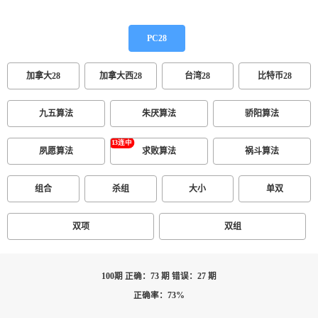
PC28
加拿大28
加拿大西28
台湾28
比特币28
九五算法
朱厌算法
骄阳算法
夙愿算法
求败算法
祸斗算法
组合
杀组
大小
单双
双项
双组
100期 正确：73 期 错误：27 期
正确率：73%