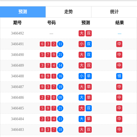
预测
走势
统计
期号
号码
预测
结果
3466492
---
大
双
---
3466491
6
3
2
11
小
双
中
3466490
5
7
9
21
大
双
中
3466489
3
7
4
14
大
双
中
3466488
6
9
1
16
小
单
错
3466487
9
3
7
19
大
单
中
3466486
2
7
0
09
大
单
中
3466485
5
9
7
21
大
双
中
3466484
2
5
4
11
大
单
中
3466483
8
3
7
18
大
双
中