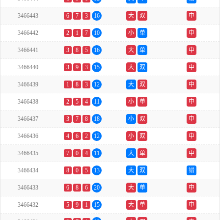
3466443
6
7
3
16
大
双
中
3466442
2
1
7
10
小
单
中
3466441
3
8
5
16
大
单
中
3466440
3
9
3
15
大
双
中
3466439
1
8
3
12
大
双
中
3466438
2
5
4
11
小
单
中
3466437
3
7
8
18
小
双
中
3466436
4
6
2
12
小
双
中
3466435
7
0
4
11
大
单
中
3466434
8
0
5
13
大
双
错
3466433
6
8
6
20
大
单
中
3466432
5
9
1
15
大
单
中