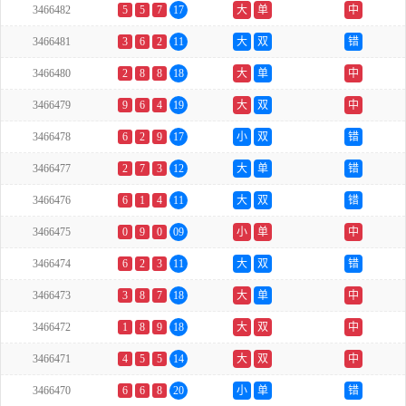
3466482
5
5
7
17
大
单
中
3466481
3
6
2
11
大
双
错
3466480
2
8
8
18
大
单
中
3466479
9
6
4
19
大
双
中
3466478
6
2
9
17
小
双
错
3466477
2
7
3
12
大
单
错
3466476
6
1
4
11
大
双
错
3466475
0
9
0
09
小
单
中
3466474
6
2
3
11
大
双
错
3466473
3
8
7
18
大
单
中
3466472
1
8
9
18
大
双
中
3466471
4
5
5
14
大
双
中
3466470
6
6
8
20
小
单
错