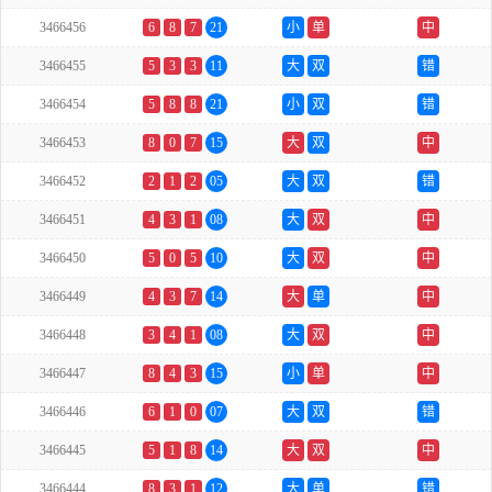
3466456
6
8
7
21
小
单
中
3466455
5
3
3
11
大
双
错
3466454
5
8
8
21
小
双
错
3466453
8
0
7
15
大
双
中
3466452
2
1
2
05
大
双
错
3466451
4
3
1
08
大
双
中
3466450
5
0
5
10
大
双
中
3466449
4
3
7
14
大
单
中
3466448
3
4
1
08
大
双
中
3466447
8
4
3
15
小
单
中
3466446
6
1
0
07
大
双
错
3466445
5
1
8
14
大
双
中
3466444
8
3
1
12
大
单
错