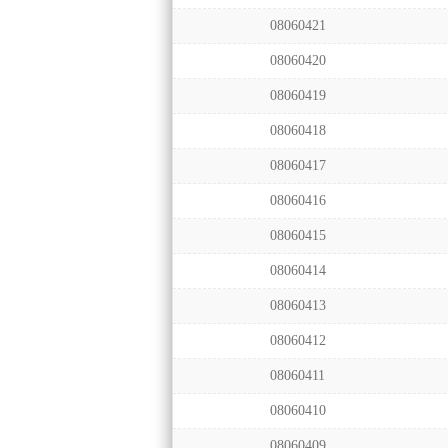
08060421
08060420
08060419
08060418
08060417
08060416
08060415
08060414
08060413
08060412
08060411
08060410
08060409