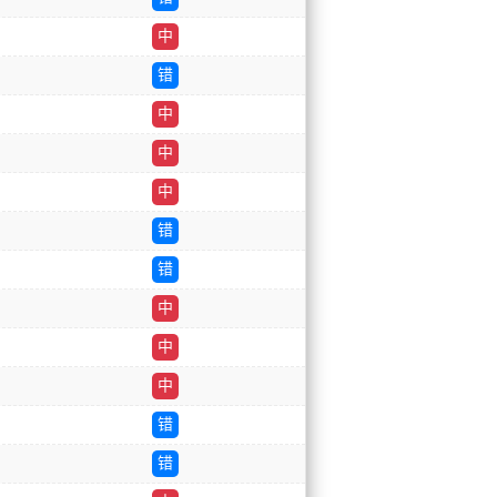
中
错
中
中
中
错
错
中
中
中
错
错