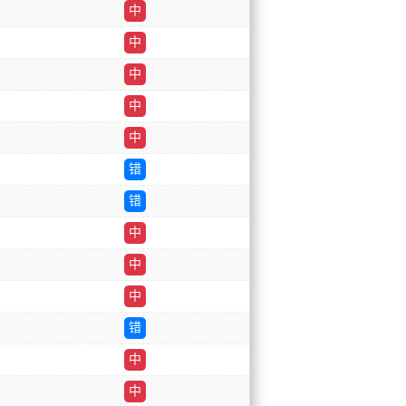
中
中
中
中
中
错
错
中
中
中
错
中
中