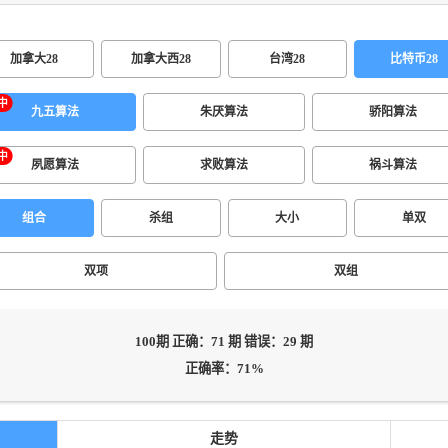
加拿大28
加拿大西28
台湾28
比特币28
九五算法
朱厌算法
骄阳算法
夙愿算法
求败算法
祸斗算法
组合
杀组
大小
单双
双项
双组
100期 正确：71 期 错误：29 期
正确率：71%
走势