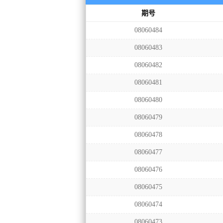
期号
08060484
08060483
08060482
08060481
08060480
08060479
08060478
08060477
08060476
08060475
08060474
08060473