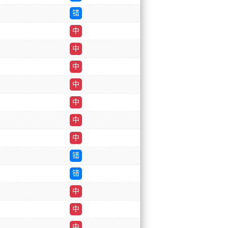
错
中
中
中
中
中
中
中
错
错
中
中
中