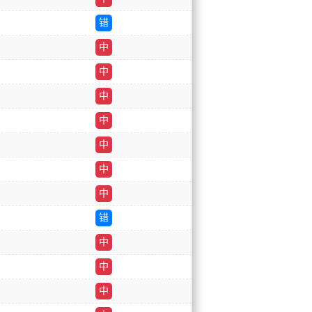
错
中
中
中
中
中
中
中
错
中
中
中