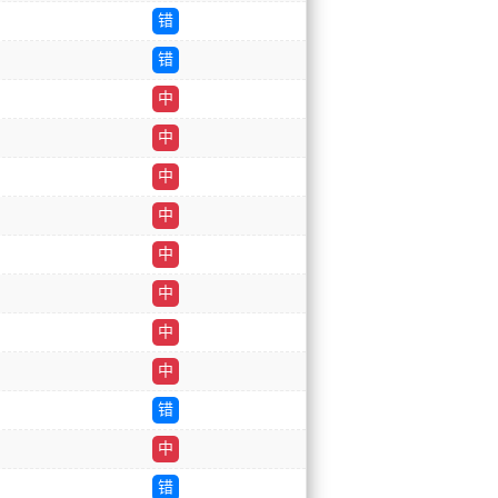
错
错
中
中
中
中
中
中
中
中
错
中
错