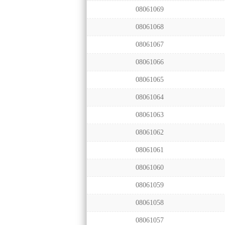
08061069
08061068
08061067
08061066
08061065
08061064
08061063
08061062
08061061
08061060
08061059
08061058
08061057