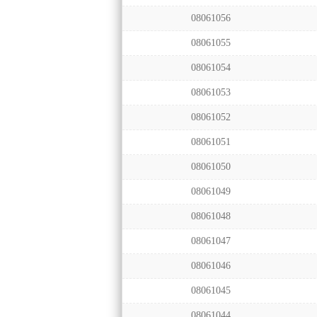
08061056
08061055
08061054
08061053
08061052
08061051
08061050
08061049
08061048
08061047
08061046
08061045
08061044