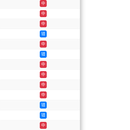
中
中
中
错
中
错
中
中
中
中
错
错
中