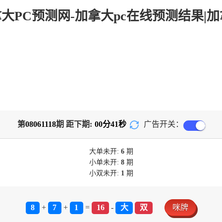
第
08061118
期 距下期:
00
分
40
秒
广告开关：
大单
未开:
6
期
小单
未开:
8
期
小双
未开:
1
期
8
+
7
+
1
=
16
-
大
双
咪牌