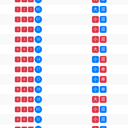
05
大
双
1
2
2
07
小
双
2
5
0
11
小
双
3
7
1
10
小
双
3
3
4
17
大
双
6
9
2
14
小
双
3
9
2
17
小
单
7
2
8
15
小
单
5
8
2
18
小
单
9
4
5
18
大
双
8
2
8
05
小
双
2
3
0
11
小
双
4
6
1