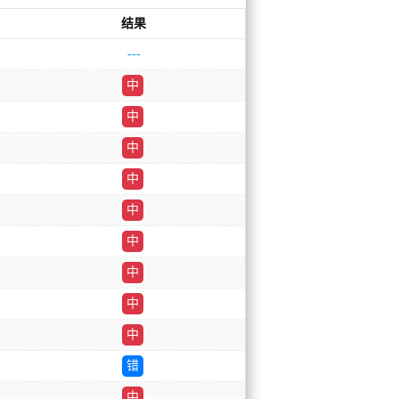
结果
---
中
中
中
中
中
中
中
中
中
错
中