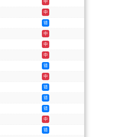
中
中
错
中
中
中
错
中
错
错
错
中
错