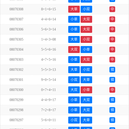
08070308
8+1+6=15
大单
小双
中
08070307
4+4+6=14
小单
大双
中
08070306
5+6+3=14
小单
大双
中
08070305
1+4+3=08
大单
小双
中
08070304
5+5+6=16
大双
小单
中
08070303
4+7+5=16
小单
大双
中
08070302
5+5+3=13
大单
小双
错
08070301
9+0+5=14
小双
大单
错
08070300
0+7+4=11
大双
小单
中
08070299
4+4+9=17
小单
大双
错
08070298
7+2+8=17
小单
大双
错
08070297
5+6+0=11
小双
大单
错