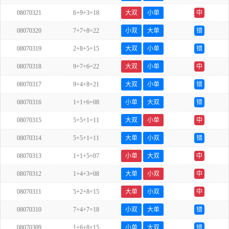
08070321
6+9+3=18
大双
小单
中
08070320
7+7+8=22
小双
大单
错
08070319
2+8+5=15
大双
小单
错
08070318
9+7+6=22
大双
小单
中
08070317
9+4+8=21
大双
小单
错
08070316
1+1+6=08
小单
大双
错
08070315
5+5+1=11
大双
小单
中
08070314
5+5+1=11
大单
小双
错
08070313
1+1+5=07
小单
大双
中
08070312
1+4+3=08
大单
小双
中
08070311
5+2+8=15
大单
小双
中
08070310
7+4+7=18
小双
大单
错
08070309
1+6+8=15
小单
大双
错