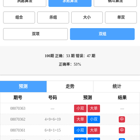
夙愿算法
求败算法
祸斗算法
组合
杀组
大小
单双
双项
双组
100期 正确：53 期 错误：47 期
正确率：53%
预测
走势
统计
期号
号码
预测
结果
08070363
---
小双
大单
---
08070362
4+9+6=19
大单
小双
中
08070361
6+8+1=15
小双
大单
中