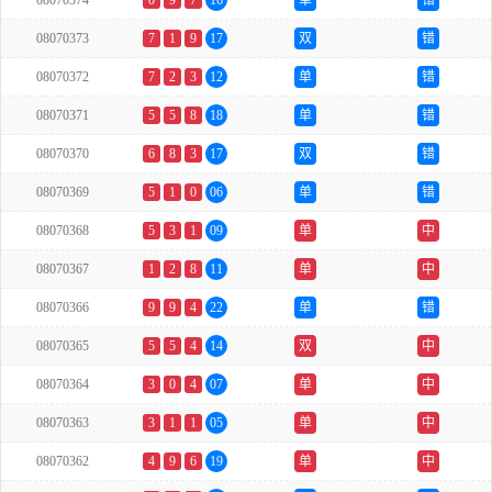
08070374
0
9
7
16
单
错
08070373
7
1
9
17
双
错
08070372
7
2
3
12
单
错
08070371
5
5
8
18
单
错
08070370
6
8
3
17
双
错
08070369
5
1
0
06
单
错
08070368
5
3
1
09
单
中
08070367
1
2
8
11
单
中
08070366
9
9
4
22
单
错
08070365
5
5
4
14
双
中
08070364
3
0
4
07
单
中
08070363
3
1
1
05
单
中
08070362
4
9
6
19
单
中