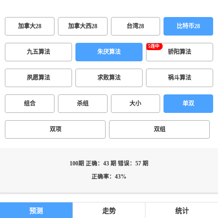
加拿大28
加拿大西28
台湾28
比特币28
九五算法
朱厌算法
骄阳算法
夙愿算法
求败算法
祸斗算法
组合
杀组
大小
单双
双项
双组
100期 正确：43 期 错误：57 期
正确率：43%
预测
走势
统计