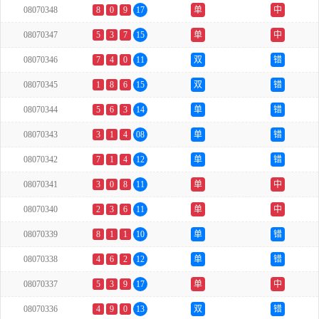
08070348
8
0
9
17
单
中
08070347
5
3
7
15
单
中
08070346
7
4
0
11
双
错
08070345
1
8
6
15
双
错
08070344
5
6
3
14
单
错
08070343
3
1
4
08
单
错
08070342
7
1
4
12
单
错
08070341
3
0
8
11
单
中
08070340
2
3
6
11
单
中
08070339
8
1
1
10
单
错
08070338
4
6
2
12
单
错
08070337
5
3
9
17
单
中
08070336
4
9
0
13
双
错