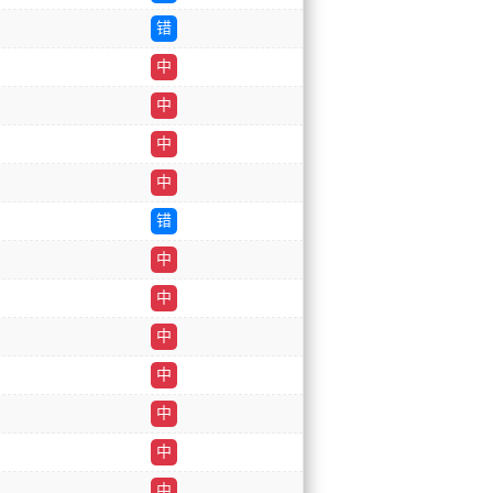
错
中
中
中
中
错
中
中
中
中
中
中
中