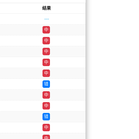
结果
---
中
中
中
中
中
错
中
中
错
中
中