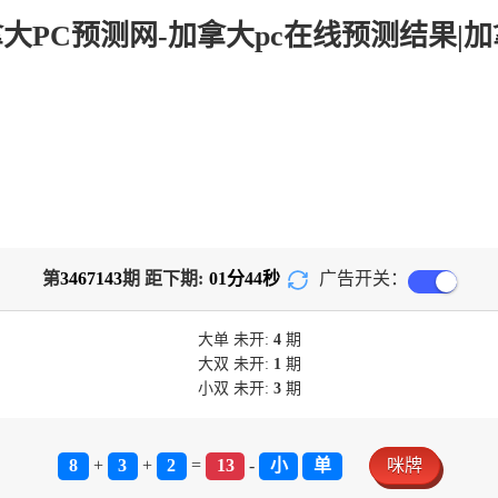
第
3467143
期 距下期:
01
分
44
秒
广告开关：
大单
未开:
4
期
大双
未开:
1
期
小双
未开:
3
期
8
+
3
+
2
=
13
-
小
单
咪牌