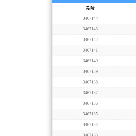
期号
3467144
3467143
3467142
3467141
3467140
3467139
3467138
3467137
3467136
3467135
3467134
3467133