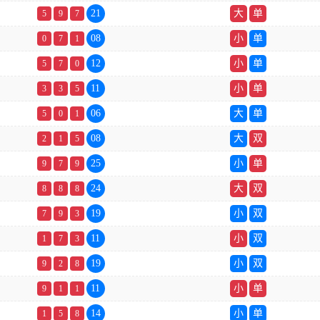
21
大
单
5
9
7
08
小
单
0
7
1
12
小
单
5
7
0
11
小
单
3
3
5
06
大
单
5
0
1
08
大
双
2
1
5
25
小
单
9
7
9
24
大
双
8
8
8
19
小
双
7
9
3
11
小
双
1
7
3
19
小
双
9
2
8
11
小
单
9
1
1
14
小
单
1
5
8