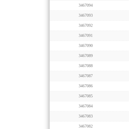
3467094
3467093
3467092
3467091
3467090
3467089
3467088
3467087
3467086
3467085
3467084
3467083
3467082