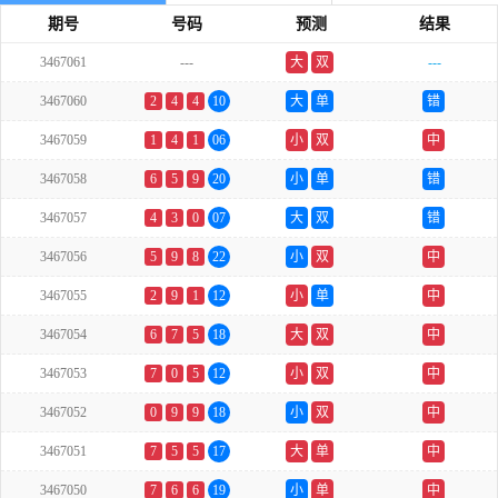
期号
号码
预测
结果
3467061
---
大
双
---
3467060
2
4
4
10
大
单
错
3467059
1
4
1
06
小
双
中
3467058
6
5
9
20
小
单
错
3467057
4
3
0
07
大
双
错
3467056
5
9
8
22
小
双
中
3467055
2
9
1
12
小
单
中
3467054
6
7
5
18
大
双
中
3467053
7
0
5
12
小
双
中
3467052
0
9
9
18
小
双
中
3467051
7
5
5
17
大
单
中
3467050
7
6
6
19
小
单
中