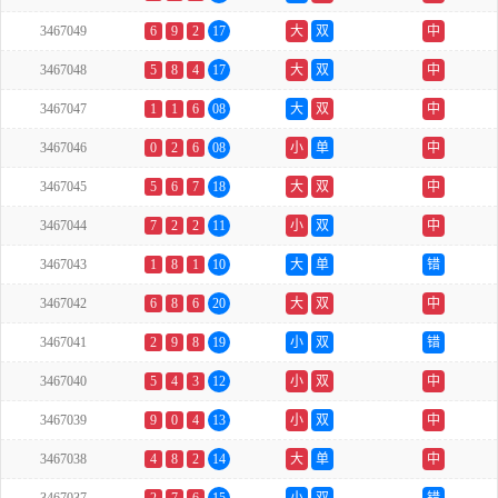
3467049
6
9
2
17
大
双
中
3467048
5
8
4
17
大
双
中
3467047
1
1
6
08
大
双
中
3467046
0
2
6
08
小
单
中
3467045
5
6
7
18
大
双
中
3467044
7
2
2
11
小
双
中
3467043
1
8
1
10
大
单
错
3467042
6
8
6
20
大
双
中
3467041
2
9
8
19
小
双
错
3467040
5
4
3
12
小
双
中
3467039
9
0
4
13
小
双
中
3467038
4
8
2
14
大
单
中