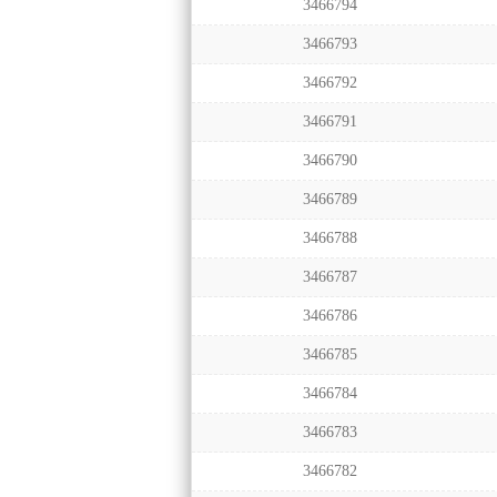
3466794
3466793
3466792
3466791
3466790
3466789
3466788
3466787
3466786
3466785
3466784
3466783
3466782