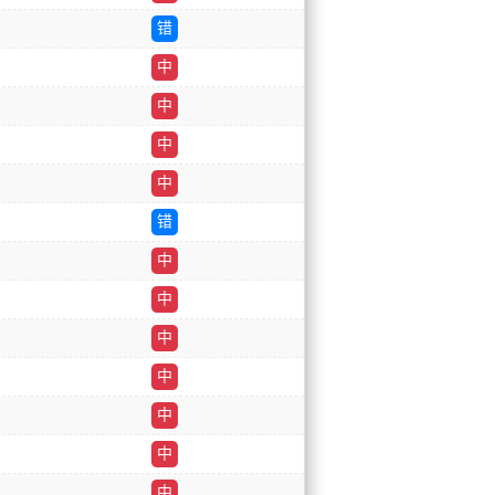
错
中
中
中
中
错
中
中
中
中
中
中
中