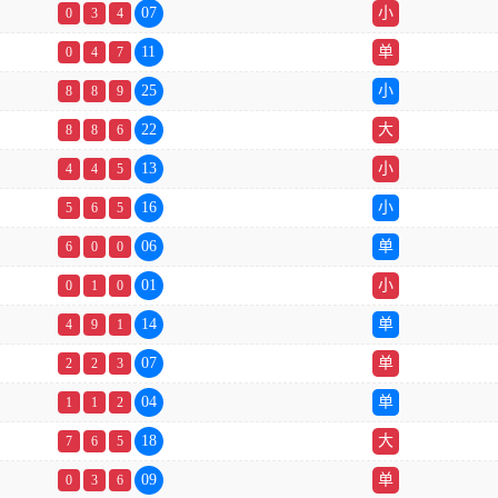
07
小
0
3
4
11
单
0
4
7
25
小
8
8
9
22
大
8
8
6
13
小
4
4
5
16
小
5
6
5
06
单
6
0
0
01
小
0
1
0
14
单
4
9
1
07
单
2
2
3
04
单
1
1
2
18
大
7
6
5
09
单
0
3
6