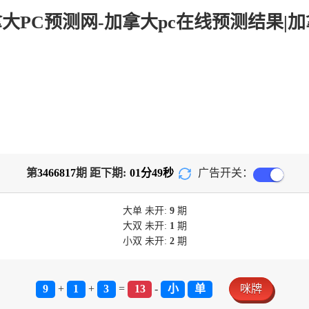
第
3466817
期 距下期:
01
分
48
秒
广告开关：
大单
未开:
9
期
大双
未开:
1
期
小双
未开:
2
期
9
+
1
+
3
=
13
-
小
单
咪牌