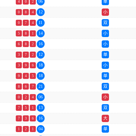
06
单
4
0
2
12
小
0
8
4
11
双
0
7
4
14
小
5
8
1
16
小
6
8
2
12
单
3
7
2
18
小
3
9
6
18
单
9
4
5
21
双
8
6
7
06
小
0
2
4
13
双
7
5
1
16
大
7
3
6
04
单
1
2
1