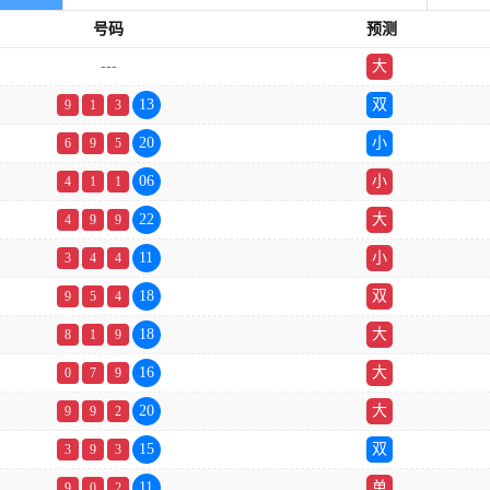
号码
预测
---
大
13
双
9
1
3
20
小
6
9
5
06
小
4
1
1
22
大
4
9
9
11
小
3
4
4
18
双
9
5
4
18
大
8
1
9
16
大
0
7
9
20
大
9
9
2
15
双
3
9
3
11
单
9
0
2