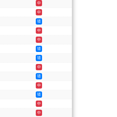
中
中
错
中
中
错
错
中
错
中
错
中
中