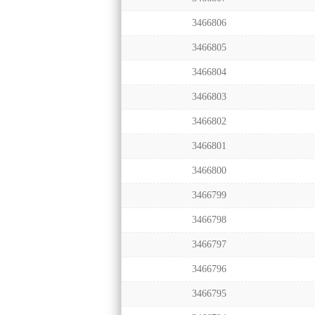
3466806
3466805
3466804
3466803
3466802
3466801
3466800
3466799
3466798
3466797
3466796
3466795