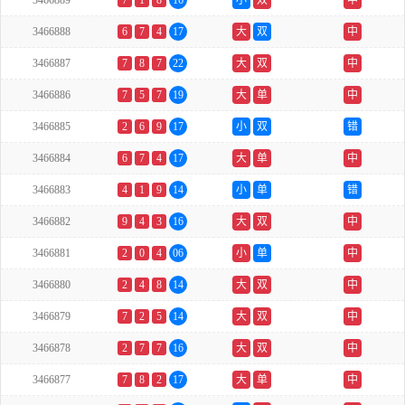
3466889
7
1
8
16
小
双
中
3466888
6
7
4
17
大
双
中
3466887
7
8
7
22
大
双
中
3466886
7
5
7
19
大
单
中
3466885
2
6
9
17
小
双
错
3466884
6
7
4
17
大
单
中
3466883
4
1
9
14
小
单
错
3466882
9
4
3
16
大
双
中
3466881
2
0
4
06
小
单
中
3466880
2
4
8
14
大
双
中
3466879
7
2
5
14
大
双
中
3466878
2
7
7
16
大
双
中
3466877
7
8
2
17
大
单
中