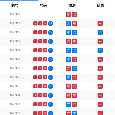
期号
号码
预测
结果
3466913
---
小
双
---
3466912
2
3
6
11
大
单
中
3466911
8
8
1
17
小
双
错
3466910
6
8
1
15
大
单
中
3466909
6
3
4
13
大
双
错
3466908
6
8
8
22
小
双
中
3466907
8
7
0
15
大
双
中
3466906
3
8
9
20
小
双
中
3466905
1
5
4
10
小
双
中
3466904
1
9
3
13
小
单
中
3466903
6
0
4
10
大
双
中
3466902
3
9
8
20
大
单
中