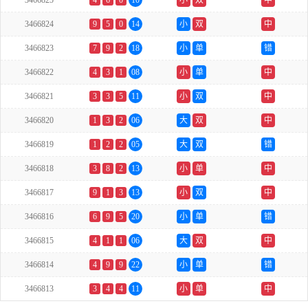
3466825
4
6
0
10
小
双
中
3466824
9
5
0
14
小
双
中
3466823
7
9
2
18
小
单
错
3466822
4
3
1
08
小
单
中
3466821
3
3
5
11
小
双
中
3466820
1
3
2
06
大
双
中
3466819
1
2
2
05
大
双
错
3466818
3
8
2
13
小
单
中
3466817
9
1
3
13
小
双
中
3466816
6
9
5
20
小
单
错
3466815
4
1
1
06
大
双
中
3466814
4
9
9
22
小
单
错
3466813
3
4
4
11
小
单
中