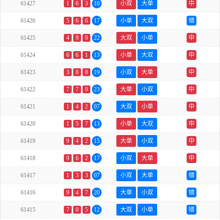
61427
1
6
3
10
小双
大单
中
61426
5
6
6
17
小单
大双
错
61425
4
9
9
22
大双
小单
中
61424
6
6
1
13
小单
大双
中
61423
3
8
8
19
小双
大单
中
61422
7
7
9
23
大单
小双
中
61421
1
4
2
07
大双
小单
中
61420
1
5
7
13
小单
大双
中
61419
9
4
2
15
大单
小双
中
61418
9
6
2
17
小双
大单
中
61417
1
3
3
07
小双
大单
错
61416
9
4
7
20
大单
小双
错
61415
7
0
5
12
大双
小单
错