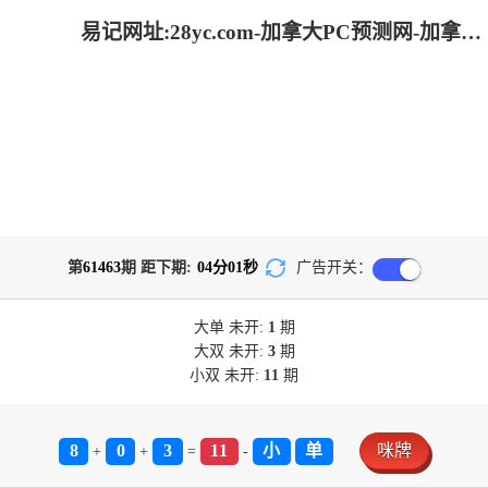
易记网址:28yc.com-加拿大PC预测网-加拿大pc在线预测结果|加拿大28pc预测结果查询_极致火热优质的免费预测
第
61463
期 距下期:
04
分
01
秒
广告开关：
大单
未开:
1
期
大双
未开:
3
期
小双
未开:
11
期
8
0
3
11
小
单
咪牌
+
+
=
-