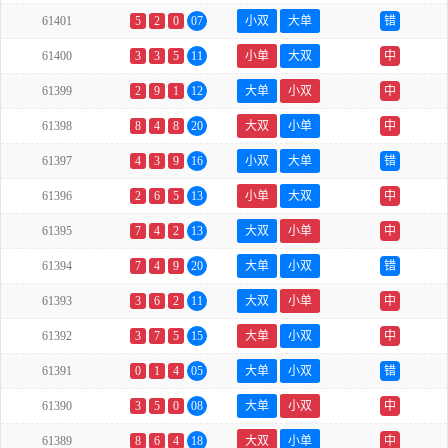
61401
5
2
0
07
小双
大单
错
61400
3
3
5
11
小单
大双
中
61399
2
9
1
12
大单
小双
中
61398
8
4
8
20
大双
小单
中
61397
4
3
9
16
小双
大单
错
61396
2
6
5
13
小单
大双
中
61395
7
4
2
13
大双
小单
中
61394
7
4
9
20
大单
小双
错
61393
3
6
2
11
大双
小单
中
61392
3
7
5
15
大单
小双
中
61391
0
1
4
05
大单
小双
错
61390
3
5
0
08
大单
小双
中
61389
8
6
4
18
大双
小单
中