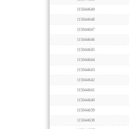
115044649
115044648
115044647
115044646
115044645
115044644
115044643
115044642
115044641
115044640
115044639
115044638