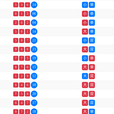
14
小
单
5
3
6
06
小
单
0
1
5
04
小
单
2
0
2
14
大
单
5
8
1
21
小
双
5
9
7
23
大
双
9
6
8
19
小
单
7
7
5
15
大
单
8
7
0
12
大
双
1
2
9
18
大
双
8
4
6
20
大
双
7
5
8
17
大
双
6
4
7
18
大
单
9
7
2