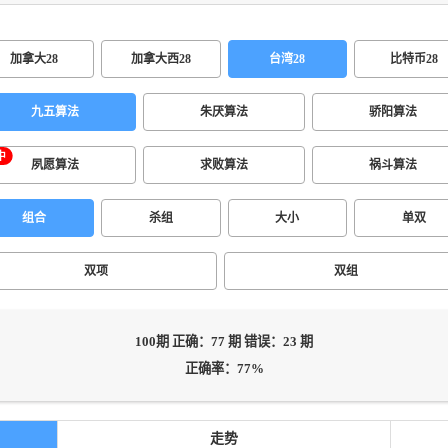
加拿大28
加拿大西28
台湾28
比特币28
九五算法
朱厌算法
骄阳算法
夙愿算法
求败算法
祸斗算法
组合
杀组
大小
单双
双项
双组
100期 正确：77 期 错误：23 期
正确率：77%
走势