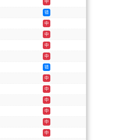
中
错
中
中
中
中
错
中
中
中
中
中
中