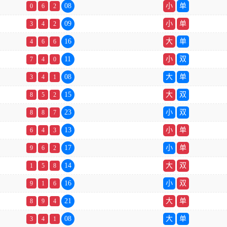
08
小
单
0
6
2
09
小
单
3
4
2
16
大
单
4
6
6
11
小
双
7
4
0
08
大
单
3
4
1
15
大
双
8
5
2
23
小
双
8
8
7
13
小
单
6
4
3
17
小
单
9
6
2
14
大
双
1
5
8
16
小
双
9
1
6
21
大
单
8
9
4
08
大
单
3
4
1