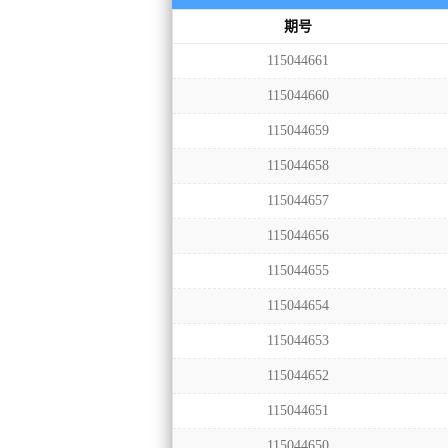
期号
115044661
115044660
115044659
115044658
115044657
115044656
115044655
115044654
115044653
115044652
115044651
115044650