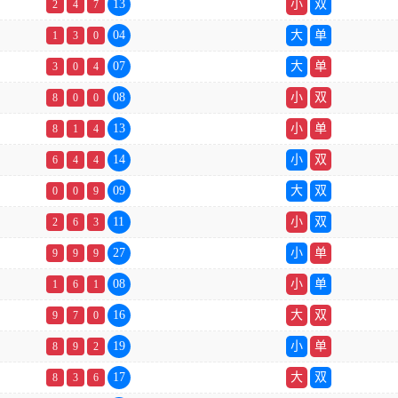
13
小
双
2
4
7
04
大
单
1
3
0
07
大
单
3
0
4
08
小
双
8
0
0
13
小
单
8
1
4
14
小
双
6
4
4
09
大
双
0
0
9
11
小
双
2
6
3
27
小
单
9
9
9
08
小
单
1
6
1
16
大
双
9
7
0
19
小
单
8
9
2
17
大
双
8
3
6