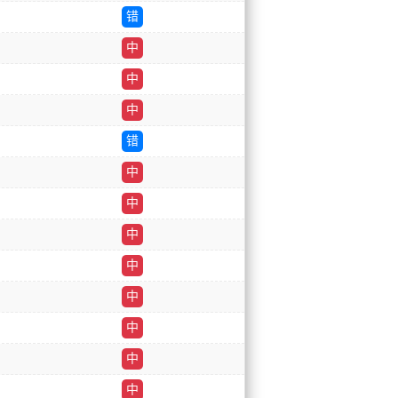
错
中
中
中
错
中
中
中
中
中
中
中
中