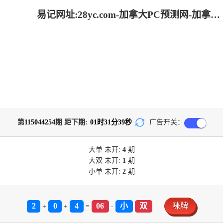
易记网址:28yc.com-加拿大PC预测网-加拿大pc在线预测结果|加拿大28pc预测结果查询_极致火热优质的免费预测
第
115044254
期 距下期:
01
时
31
分
39
秒
广告开关：
大单
未开:
4
期
大双
未开:
1
期
小单
未开:
2
期
2
0
4
06
小
双
咪牌
+
+
=
-