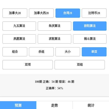
加拿大28
加拿大西28
台湾28
比特币28
九五算法
朱厌算法
骄阳算法
夙愿算法
求败算法
祸斗算法
组合
杀组
大小
单双
双项
双组
100期 正确：54 期 错误：46 期
正确率：54%
预测
走势
统计