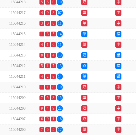
115044218
5
5
0
10
双
中
115044217
4
0
3
07
单
中
115044216
3
0
8
11
单
中
115044215
1
8
5
14
单
错
115044214
4
1
6
11
单
中
115044213
8
1
4
13
双
错
115044212
5
1
7
13
双
错
115044211
4
2
8
14
单
错
115044210
1
1
8
10
双
中
115044209
7
5
3
15
单
中
115044208
9
4
9
22
双
中
115044207
6
9
1
16
双
中
115044206
7
5
5
17
单
中