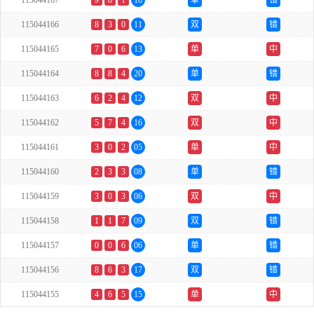
115044167
9
8
1
18
单
错
115044166
8
3
0
11
双
错
115044165
7
0
6
13
单
中
115044164
8
8
4
20
单
错
115044163
6
2
4
12
双
中
115044162
5
7
4
16
双
中
115044161
3
0
2
05
单
中
115044160
2
3
3
08
单
错
115044159
3
0
3
06
双
中
115044158
1
1
7
09
双
错
115044157
0
0
6
06
单
错
115044156
8
6
3
17
双
错
115044155
4
6
5
15
单
中