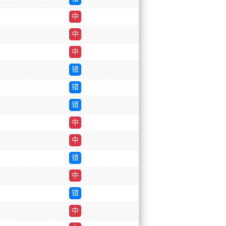
中
中
中
错
错
错
中
中
错
中
错
中