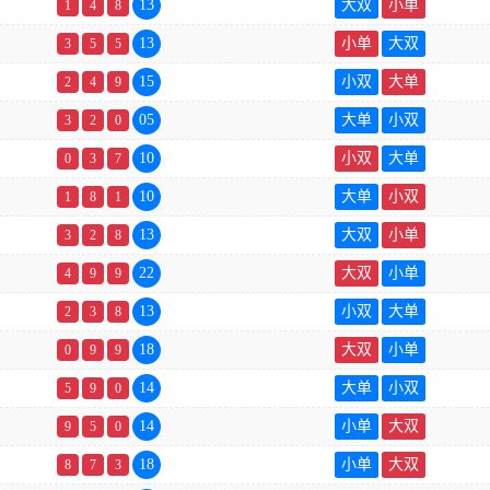
13
大双
小单
1
4
8
13
小单
大双
3
5
5
15
小双
大单
2
4
9
05
大单
小双
3
2
0
10
小双
大单
0
3
7
10
大单
小双
1
8
1
13
大双
小单
3
2
8
22
大双
小单
4
9
9
13
小双
大单
2
3
8
18
大双
小单
0
9
9
14
大单
小双
5
9
0
14
小单
大双
9
5
0
18
小单
大双
8
7
3