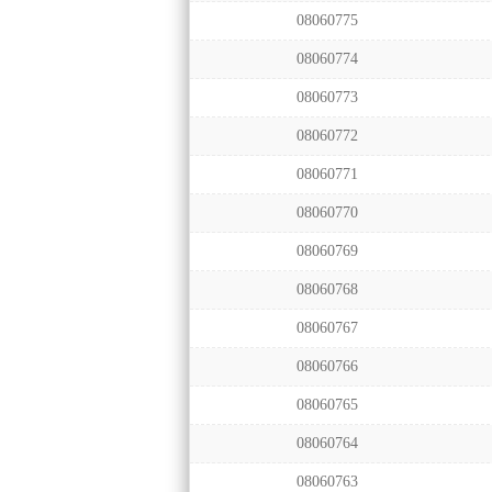
08060775
08060774
08060773
08060772
08060771
08060770
08060769
08060768
08060767
08060766
08060765
08060764
08060763