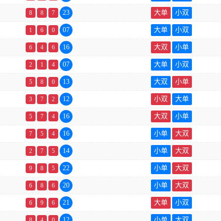
23
大单
小双
8
8
7
07
大单
小双
1
6
0
16
大双
小单
6
4
6
07
大单
小双
2
1
4
13
大双
小单
5
8
0
12
小双
大单
3
7
2
16
大双
小单
5
7
4
16
小单
大双
7
5
4
14
小单
大双
2
7
5
22
小单
大双
9
8
5
20
小单
大双
6
8
6
21
大单
小双
6
9
6
12
小单
大双
8
4
0