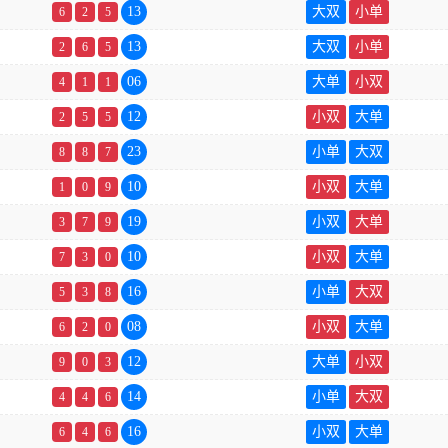
13
大双
小单
6
2
5
13
大双
小单
2
6
5
06
大单
小双
4
1
1
12
小双
大单
2
5
5
23
小单
大双
8
8
7
10
小双
大单
1
0
9
19
小双
大单
3
7
9
10
小双
大单
7
3
0
16
小单
大双
5
3
8
08
小双
大单
6
2
0
12
大单
小双
9
0
3
14
小单
大双
4
4
6
16
小双
大单
6
4
6