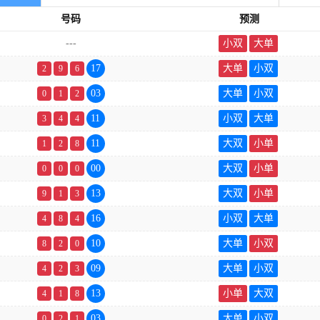
号码
预测
---
小双
大单
17
大单
小双
2
9
6
03
大单
小双
0
1
2
11
小双
大单
3
4
4
11
大双
小单
1
2
8
00
大双
小单
0
0
0
13
大双
小单
9
1
3
16
小双
大单
4
8
4
10
大单
小双
8
2
0
09
大单
小双
4
2
3
13
小单
大双
4
1
8
03
大单
小双
0
2
1