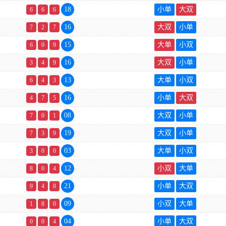
18
小单
大双
6
6
6
16
大双
小单
7
2
7
15
大单
小双
6
0
9
16
大双
小单
3
4
9
13
大单
小双
6
4
3
16
小单
大双
4
7
5
08
大双
小单
7
0
1
19
大双
小单
7
3
9
03
大单
小双
3
0
0
12
小双
大单
8
0
4
21
小单
大双
9
4
8
09
小双
大单
1
8
0
04
小单
大双
0
0
4