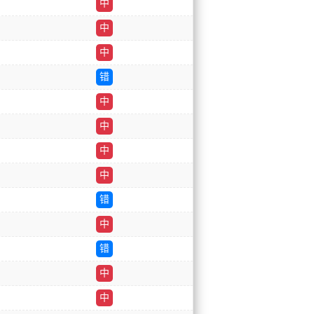
中
中
中
错
中
中
中
中
错
中
错
中
中