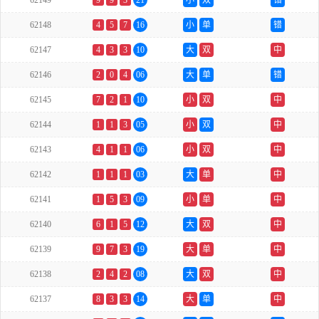
62149
9
9
3
21
小
双
错
62148
4
5
7
16
小
单
错
62147
4
3
3
10
大
双
中
62146
2
0
4
06
大
单
错
62145
7
2
1
10
小
双
中
62144
1
1
3
05
小
双
中
62143
4
1
1
06
小
双
中
62142
1
1
1
03
大
单
中
62141
1
5
3
09
小
单
中
62140
6
1
5
12
大
双
中
62139
9
7
3
19
大
单
中
62138
2
4
2
08
大
双
中
62137
8
3
3
14
大
单
中