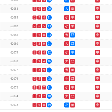
62085
6
9
5
20
小
双
中
62084
6
0
3
09
大
单
中
62083
0
7
4
11
小
单
中
62082
2
6
5
13
小
单
中
62081
9
6
8
23
大
双
中
62080
9
3
9
21
大
双
中
62079
8
0
4
12
小
单
中
62078
3
9
4
16
大
双
中
62077
9
3
9
21
大
单
中
62076
2
5
1
08
小
双
中
62075
1
3
7
11
小
单
中
62074
8
3
7
18
大
双
中
62073
2
9
8
19
小
单
中