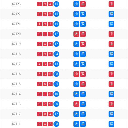
62123
2
9
4
15
小
单
中
62122
0
9
6
15
小
双
错
62121
1
9
5
15
小
双
错
62120
9
1
7
17
大
单
中
62119
2
4
6
12
大
双
中
62118
9
9
6
24
小
单
错
62117
4
3
6
13
大
双
错
62116
5
3
0
08
小
双
中
62115
8
8
9
25
小
单
中
62114
9
1
0
10
大
单
错
62113
9
2
9
20
大
单
中
62112
8
0
4
12
大
单
错
62111
2
4
2
08
大
单
错