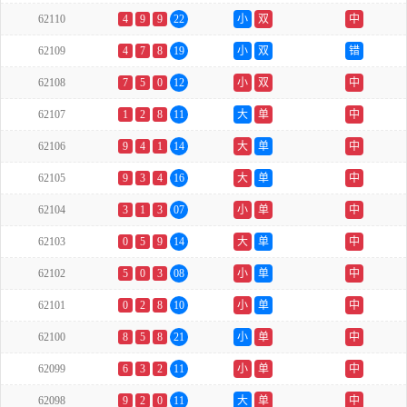
62110
4
9
9
22
小
双
中
62109
4
7
8
19
小
双
错
62108
7
5
0
12
小
双
中
62107
1
2
8
11
大
单
中
62106
9
4
1
14
大
单
中
62105
9
3
4
16
大
单
中
62104
3
1
3
07
小
单
中
62103
0
5
9
14
大
单
中
62102
5
0
3
08
小
单
中
62101
0
2
8
10
小
单
中
62100
8
5
8
21
小
单
中
62099
6
3
2
11
小
单
中
62098
9
2
0
11
大
单
中