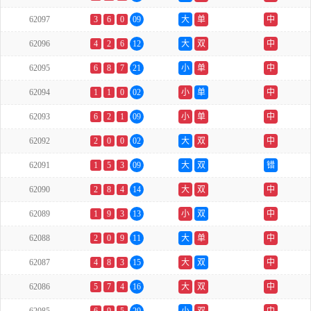
62097
3
6
0
09
大
单
中
62096
4
2
6
12
大
双
中
62095
6
8
7
21
小
单
中
62094
1
1
0
02
小
单
中
62093
6
2
1
09
小
单
中
62092
2
0
0
02
大
双
中
62091
1
5
3
09
大
双
错
62090
2
8
4
14
大
双
中
62089
1
9
3
13
小
双
中
62088
2
0
9
11
大
单
中
62087
4
8
3
15
大
双
中
62086
5
7
4
16
大
双
中