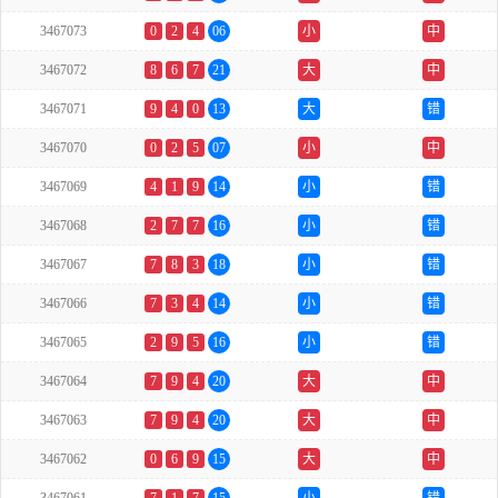
3467073
0
2
4
06
小
中
3467072
8
6
7
21
大
中
3467071
9
4
0
13
大
错
3467070
0
2
5
07
小
中
3467069
4
1
9
14
小
错
3467068
2
7
7
16
小
错
3467067
7
8
3
18
小
错
3467066
7
3
4
14
小
错
3467065
2
9
5
16
小
错
3467064
7
9
4
20
大
中
3467063
7
9
4
20
大
中
3467062
0
6
9
15
大
中