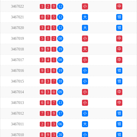
3467022
1
2
9
12
小
中
3467021
0
7
5
12
大
错
3467020
3
4
5
12
大
错
3467019
5
1
2
08
小
中
3467018
9
9
1
19
大
中
3467017
3
4
1
08
小
中
3467016
9
1
9
19
小
错
3467015
8
3
7
18
小
错
3467014
6
3
0
09
小
中
3467013
6
0
7
13
小
中
3467012
7
1
9
17
小
错
3467011
2
1
3
06
大
错
3467010
8
9
3
20
小
错