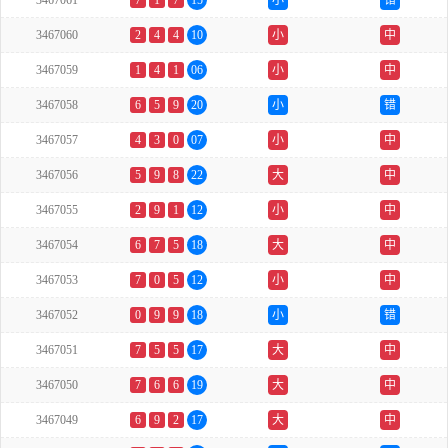
3467061
7
1
7
15
小
错
3467060
2
4
4
10
小
中
3467059
1
4
1
06
小
中
3467058
6
5
9
20
小
错
3467057
4
3
0
07
小
中
3467056
5
9
8
22
大
中
3467055
2
9
1
12
小
中
3467054
6
7
5
18
大
中
3467053
7
0
5
12
小
中
3467052
0
9
9
18
小
错
3467051
7
5
5
17
大
中
3467050
7
6
6
19
大
中
3467049
6
9
2
17
大
中