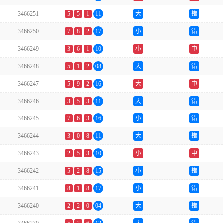
3466251
5
5
1
11
大
错
3466250
7
8
2
17
小
错
3466249
3
6
1
10
小
中
3466248
5
1
2
08
大
错
3466247
5
9
2
16
大
中
3466246
3
5
3
11
大
错
3466245
7
6
3
16
小
错
3466244
3
0
8
11
大
错
3466243
2
5
3
10
小
中
3466242
5
2
8
15
小
错
3466241
8
1
8
17
小
错
3466240
2
2
0
04
大
错