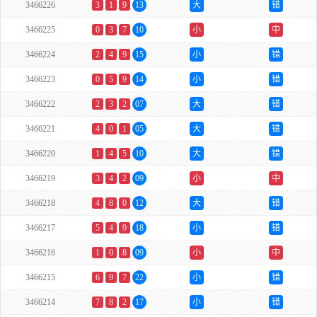
3466226
3
1
9
13
大
错
3466225
0
3
7
10
小
中
3466224
2
4
9
15
小
错
3466223
0
5
9
14
小
错
3466222
2
3
2
07
大
错
3466221
4
0
1
05
大
错
3466220
1
4
5
10
大
错
3466219
3
4
2
09
小
中
3466218
4
8
0
12
大
错
3466217
5
4
9
18
小
错
3466216
1
0
8
09
小
中
3466215
6
9
7
22
小
错
3466214
7
8
2
17
小
错