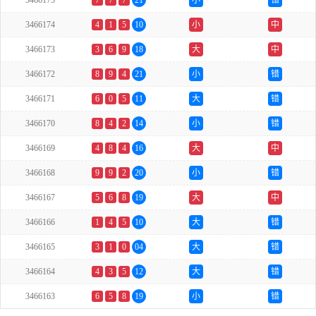
3466175
7
7
7
21
小
错
3466174
4
1
5
10
小
中
3466173
3
6
9
18
大
中
3466172
8
9
4
21
小
错
3466171
6
0
5
11
大
错
3466170
8
4
2
14
小
错
3466169
4
8
4
16
大
中
3466168
9
9
2
20
小
错
3466167
5
6
8
19
大
中
3466166
1
4
5
10
大
错
3466165
3
1
0
04
大
错
3466164
4
3
5
12
大
错
3466163
6
5
8
19
小
错