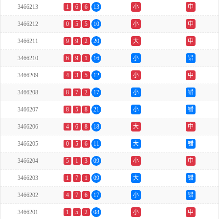
3466213
1
6
6
13
小
中
3466212
0
5
5
10
小
中
3466211
9
9
2
20
大
中
3466210
6
9
1
16
小
错
3466209
4
3
5
12
小
中
3466208
8
7
2
17
小
错
3466207
8
5
8
21
小
错
3466206
4
6
8
18
大
中
3466205
0
5
6
11
大
错
3466204
5
1
3
09
小
中
3466203
1
7
1
09
大
错
3466202
4
7
6
17
小
错
3466201
1
5
2
08
小
中