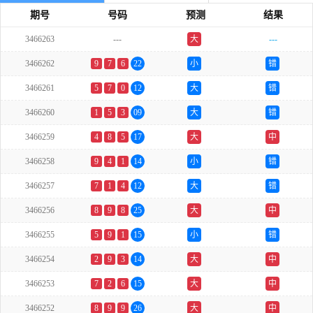
期号
号码
预测
结果
3466263
---
大
---
双
3466262
9
7
6
22
小
错
3466261
5
7
0
12
大
错
3466260
1
5
3
09
大
错
3466259
4
8
5
17
大
中
3466258
9
4
1
14
小
错
3466257
7
1
4
12
大
错
3466256
8
9
8
25
大
中
3466255
5
9
1
15
小
错
3466254
2
9
3
14
大
中
3466253
7
2
6
15
大
中
3466252
8
9
9
26
大
中