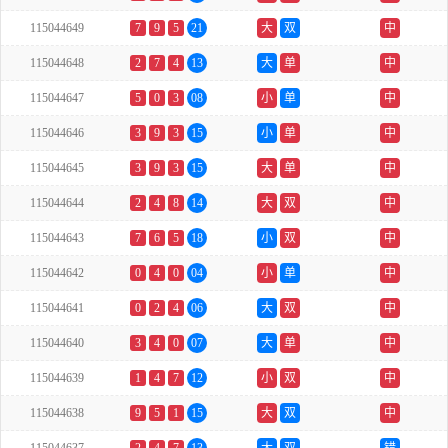
115044649
7
9
5
21
大
双
中
115044648
2
7
4
13
大
单
中
115044647
5
0
3
08
小
单
中
115044646
3
9
3
15
小
单
中
115044645
3
9
3
15
大
单
中
115044644
2
4
8
14
大
双
中
115044643
7
6
5
18
小
双
中
115044642
0
4
0
04
小
单
中
115044641
0
2
4
06
大
双
中
115044640
3
4
0
07
大
单
中
115044639
1
4
7
12
小
双
中
115044638
9
5
1
15
大
双
中