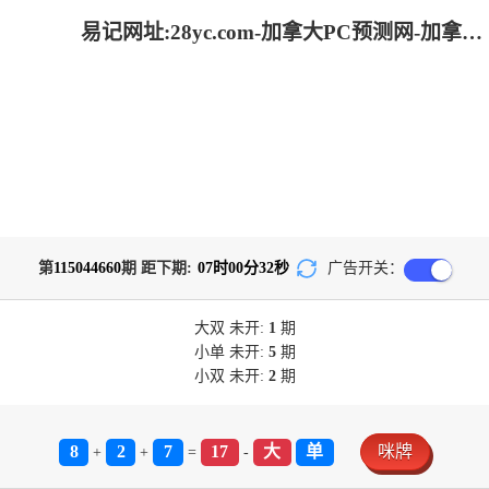
易记网址:28yc.com-加拿大PC预测网-加拿大pc在线预测结果|加拿大28pc预测结果查询_极致火热优质的免费预测
第
115044660
期 距下期:
07
时
00
分
32
秒
广告开关：
大双
未开:
1
期
小单
未开:
5
期
小双
未开:
2
期
8
2
7
17
大
单
咪牌
+
+
=
-