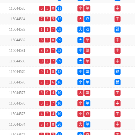
115044585
6
5
0
11
小
单
中
115044584
7
5
5
17
大
双
中
115044583
1
1
7
09
大
双
错
115044582
6
3
0
09
大
单
中
115044581
8
8
7
23
小
单
中
115044580
0
2
7
09
大
单
中
115044579
9
1
8
18
小
单
错
115044578
7
3
6
16
小
单
错
115044577
6
9
4
19
大
单
中
115044576
0
3
7
10
小
单
中
115044575
4
2
4
10
小
双
中
115044574
8
4
8
20
大
单
中