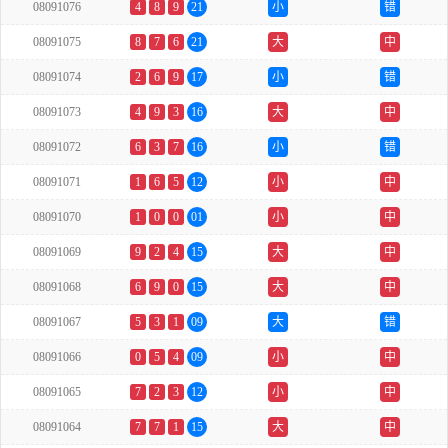
08091076
4
8
9
21
小
错
08091075
8
7
6
21
大
中
08091074
2
6
9
17
小
错
08091073
4
9
3
16
大
中
08091072
6
3
7
16
小
错
08091071
1
6
5
12
小
中
08091070
1
0
0
01
小
中
08091069
9
2
4
15
大
中
08091068
6
9
0
15
大
中
08091067
5
3
1
09
大
错
08091066
0
5
4
09
小
中
08091065
7
2
3
12
小
中
08091064
7
7
1
15
大
中