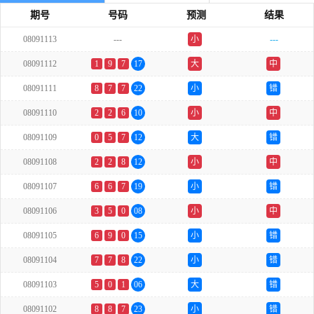
期号
号码
预测
结果
08091113
---
小
---
单
08091112
1
9
7
17
大
中
08091111
8
7
7
22
小
错
08091110
2
2
6
10
小
中
08091109
0
5
7
12
大
错
08091108
2
2
8
12
小
中
08091107
6
6
7
19
小
错
08091106
3
5
0
08
小
中
08091105
6
9
0
15
小
错
08091104
7
7
8
22
小
错
08091103
5
0
1
06
大
错
08091102
8
8
7
23
小
错