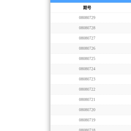
期号
08080729
08080728
08080727
08080726
08080725
08080724
08080723
08080722
08080721
08080720
08080719
08080718