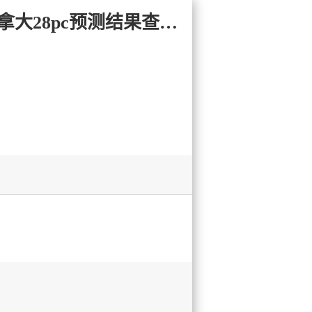
易记网址:28yc.com-加拿大PC预测网-加拿大pc在线预测结果|加拿大28pc预测结果查询_极致火热优质的免费预测