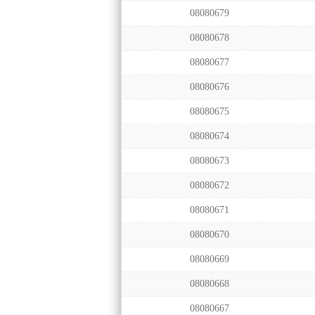
08080679
08080678
08080677
08080676
08080675
08080674
08080673
08080672
08080671
08080670
08080669
08080668
08080667