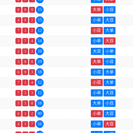
15
大单
小双
6
0
9
15
小单
大双
4
9
2
12
小双
大单
7
3
2
14
小单
大双
3
7
4
10
大双
小单
2
5
3
19
大单
小双
3
8
8
18
小双
大单
6
9
3
12
小双
大单
7
1
4
12
小单
大双
7
2
3
18
大单
小双
5
5
8
09
小单
大双
6
1
2
16
小单
大双
4
5
7