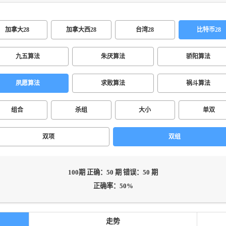
加拿大28
加拿大西28
台湾28
比特币28
九五算法
朱厌算法
骄阳算法
夙愿算法
求败算法
祸斗算法
组合
杀组
大小
单双
双项
双组
100期 正确：50 期 错误：50 期
正确率：50%
走势