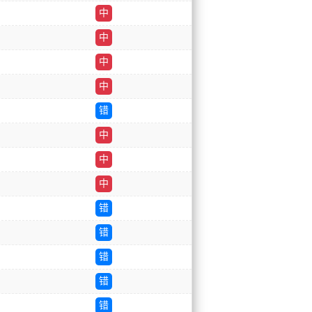
中
中
中
中
错
中
中
中
错
错
错
错
错