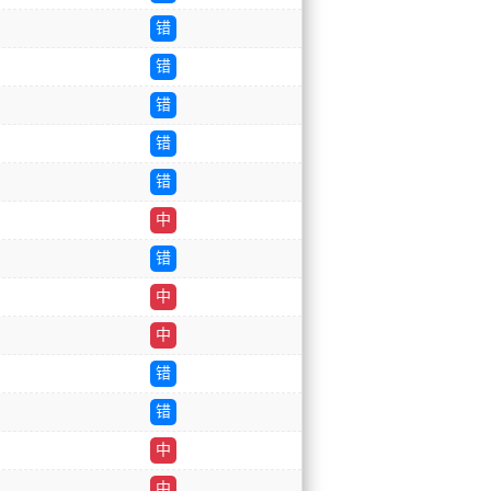
错
错
错
错
错
中
错
中
中
错
错
中
中