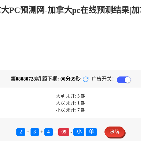
第
08080728
期 距下期:
00
分
39
秒
广告开关：
大单
未开:
3
期
大双
未开:
1
期
小双
未开:
7
期
2
+
3
+
4
=
09
-
小
单
咪牌