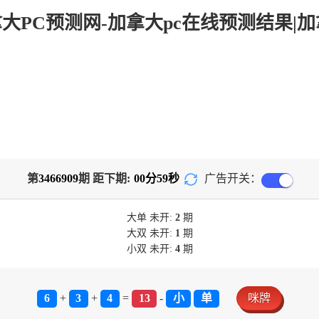
第
3466909
期 距下期:
00
分
59
秒
广告开关：
大单
未开:
2
期
大双
未开:
1
期
小双
未开:
4
期
6
+
3
+
4
=
13
-
小
单
咪牌