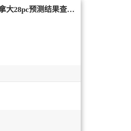
易记网址:28yc.com-加拿大PC预测网-加拿大pc在线预测结果|加拿大28pc预测结果查询_极致火热优质的免费预测