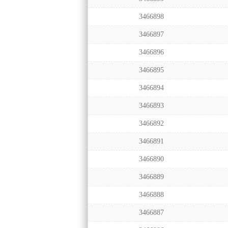
3466898
3466897
3466896
3466895
3466894
3466893
3466892
3466891
3466890
3466889
3466888
3466887