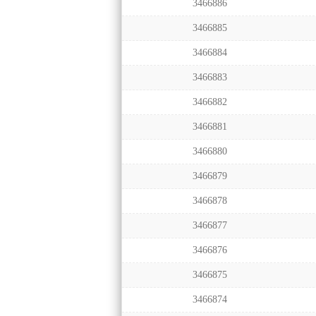
3466886
3466885
3466884
3466883
3466882
3466881
3466880
3466879
3466878
3466877
3466876
3466875
3466874