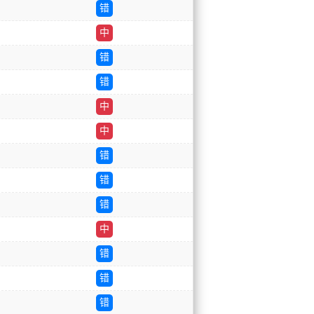
错
中
错
错
中
中
错
错
错
中
错
错
错