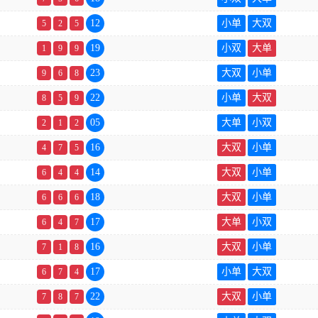
12
小单
大双
5
2
5
19
小双
大单
1
9
9
23
大双
小单
9
6
8
22
小单
大双
8
5
9
05
大单
小双
2
1
2
16
大双
小单
4
7
5
14
大双
小单
6
4
4
18
大双
小单
6
6
6
17
大单
小双
6
4
7
16
大双
小单
7
1
8
17
小单
大双
6
7
4
22
大双
小单
7
8
7