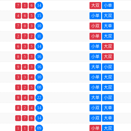
14
大双
小单
7
1
6
15
小单
大双
4
6
5
10
小双
大单
7
0
3
11
小单
大双
2
7
2
14
小单
大双
6
3
5
16
小单
大双
8
5
3
16
大单
小双
9
4
3
10
小单
大双
3
3
4
08
小单
大双
1
2
5
22
大单
小双
9
4
9
14
小双
大单
8
2
4
14
小双
大单
1
7
6
09
小单
大双
1
1
7