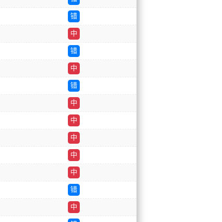
错
中
错
中
错
中
中
中
中
中
错
中