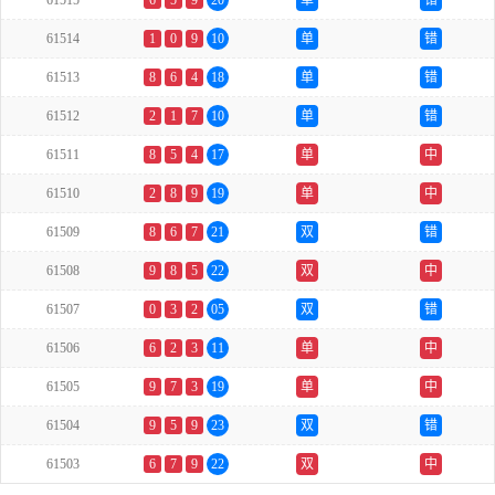
61515
6
5
9
20
单
错
61514
1
0
9
10
单
错
61513
8
6
4
18
单
错
61512
2
1
7
10
单
错
61511
8
5
4
17
单
中
61510
2
8
9
19
单
中
61509
8
6
7
21
双
错
61508
9
8
5
22
双
中
61507
0
3
2
05
双
错
61506
6
2
3
11
单
中
61505
9
7
3
19
单
中
61504
9
5
9
23
双
错
61503
6
7
9
22
双
中