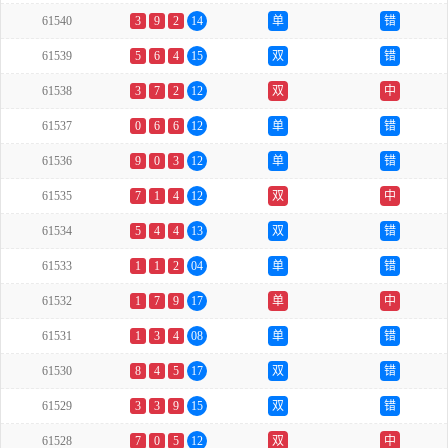
61540
3
9
2
14
单
错
61539
5
6
4
15
双
错
61538
3
7
2
12
双
中
61537
0
6
6
12
单
错
61536
9
0
3
12
单
错
61535
7
1
4
12
双
中
61534
5
4
4
13
双
错
61533
1
1
2
04
单
错
61532
1
7
9
17
单
中
61531
1
3
4
08
单
错
61530
8
4
5
17
双
错
61529
3
3
9
15
双
错
61528
7
0
5
12
双
中