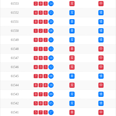
61553
2
9
3
14
双
中
61552
4
5
6
15
双
错
61551
8
9
3
20
单
错
61550
1
2
5
08
单
错
61549
9
0
2
11
双
错
61548
7
1
5
13
单
中
61547
9
9
0
18
双
中
61546
4
3
5
12
双
中
61545
7
0
1
08
单
错
61544
8
2
8
18
双
中
61543
0
7
2
09
双
错
61542
5
0
0
05
双
错
61541
5
7
5
17
单
中