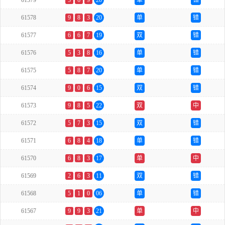
61579
5
6
9
20
单
错
61578
9
8
3
20
单
错
61577
6
6
7
19
双
错
61576
5
3
8
16
单
错
61575
5
8
7
20
单
错
61574
9
0
6
15
双
错
61573
9
8
5
22
双
中
61572
5
7
3
15
双
错
61571
6
8
4
18
单
错
61570
6
8
3
17
单
中
61569
2
6
3
11
双
错
61568
5
1
0
06
单
错
61567
9
9
3
21
单
中