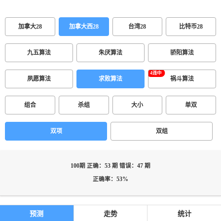
加拿大28
加拿大西28
台湾28
比特币28
九五算法
朱厌算法
骄阳算法
夙愿算法
求败算法
祸斗算法
组合
杀组
大小
单双
双项
双组
100期 正确：53 期 错误：47 期
正确率：53%
预测
走势
统计