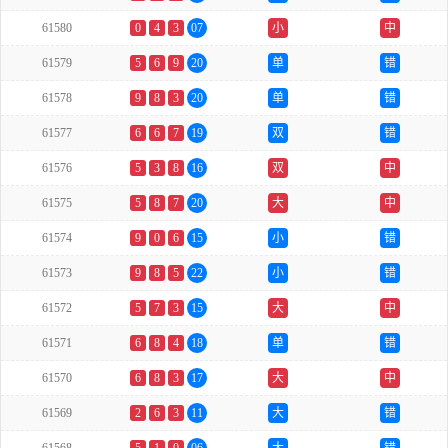
61580
0
4
3
07
小
中
61579
5
6
9
20
单
错
61578
9
8
3
20
单
错
61577
6
6
7
19
双
错
61576
5
3
8
16
双
中
61575
5
8
7
20
大
中
61574
9
0
6
15
小
错
61573
9
8
5
22
小
错
61572
5
7
3
15
大
中
61571
6
8
4
18
单
错
61570
6
8
3
17
大
中
61569
2
6
3
11
大
错