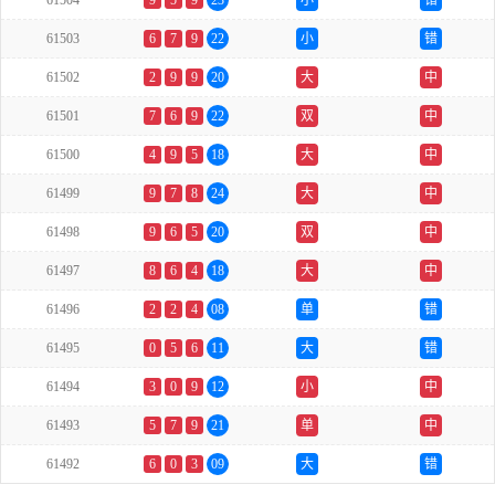
61504
9
5
9
23
小
错
61503
6
7
9
22
小
错
61502
2
9
9
20
大
中
61501
7
6
9
22
双
中
61500
4
9
5
18
大
中
61499
9
7
8
24
大
中
61498
9
6
5
20
双
中
61497
8
6
4
18
大
中
61496
2
2
4
08
单
错
61495
0
5
6
11
大
错
61494
3
0
9
12
小
中
61493
5
7
9
21
单
中
61492
6
0
3
09
大
错