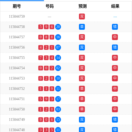
期号
号码
预测
结果
115044759
---
双
---
115044758
5
9
6
20
单
错
115044757
0
8
8
16
双
中
115044756
4
2
1
07
双
错
115044755
7
3
4
14
双
中
115044754
0
0
2
02
双
中
115044753
0
2
8
10
双
中
115044752
1
1
9
11
单
中
115044751
5
9
3
17
单
中
115044750
1
2
0
03
单
中
115044749
9
0
6
15
双
错
115044748
3
3
5
11
双
错