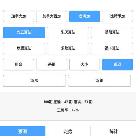
加拿大28
加拿大西28
台湾28
比特币28
九五算法
朱厌算法
骄阳算法
夙愿算法
求败算法
祸斗算法
组合
杀组
大小
单双
双项
双组
100期 正确：47 期 错误：53 期
正确率：47%
预测
走势
统计