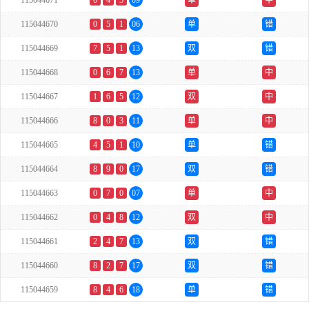
115044671
0
4
5
09
单
中
115044670
0
5
1
06
单
错
115044669
7
5
1
13
双
错
115044668
0
6
7
13
单
中
115044667
1
6
5
12
双
中
115044666
8
0
3
11
单
中
115044665
4
5
1
10
单
错
115044664
8
9
0
17
双
错
115044663
0
7
0
07
单
中
115044662
0
4
8
12
双
中
115044661
2
4
7
13
双
错
115044660
8
2
7
17
双
错
115044659
8
4
6
18
单
错