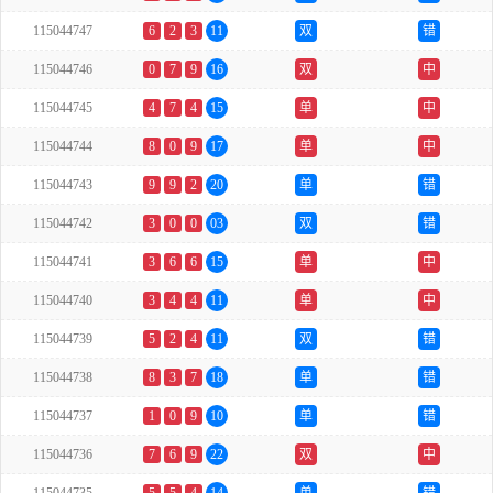
115044747
6
2
3
11
双
错
115044746
0
7
9
16
双
中
115044745
4
7
4
15
单
中
115044744
8
0
9
17
单
中
115044743
9
9
2
20
单
错
115044742
3
0
0
03
双
错
115044741
3
6
6
15
单
中
115044740
3
4
4
11
单
中
115044739
5
2
4
11
双
错
115044738
8
3
7
18
单
错
115044737
1
0
9
10
单
错
115044736
7
6
9
22
双
中